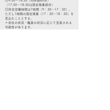
◎
9:30～18:30（内休憩60分）
（17:30～18:30は固定残業部分）
◎
所定労働時間は7時間（9：30～17：30）。
ただし1時間の固定残業（17：30～18：30）を
見込むこととする。
＊会社の状況・職員の状況に応じて見直される
可能性があります。
＜休日＞
◎週休2日（シフト制）、年間休日122日程度
◎祝祭日休み＊ただしイベントによる休日出勤
の可能性あり
◎長期休暇・特別休暇
◎年末年始9日（12/28~1/5）
◎夏季休暇 お盆付近で３日
◎リフレッシュ休暇 年５日＊常勤のみ支給・
勤続6か月を超えてから支給
＜応募要件＞
＊必須要件＊
◎保育士資格もしくは児童指導員任用資格
◎特定性犯罪歴がないこと
＊歓迎要件＊
◎星山麻木先生の講座に共感される方