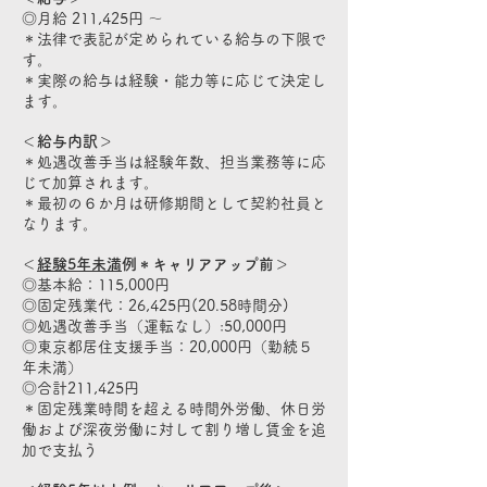
◎月給 211,425円 〜
＊法律で表記が定められている給与の下限で
す。
＊実際の給与は経験・能力等に応じて決定し
ます。
＜給与内訳＞
＊処遇改善手当は経験年数、担当業務等に応
じて加算されます。
＊最初の６か月は研修期間として契約社員と
なります。
＜
経験5年未満
例＊キャリアアップ前＞
◎基本給：115,000円
◎固定残業代：26,425円(20.58時間分)
◎処遇改善手当（運転なし）:50,000円
◎東京都居住支援手当：20,000円（勤続５
年未満）
◎合計211,425円
＊固定残業時間を超える時間外労働、休日労
働および深夜労働に対して割り増し賃金を追
加で支払う