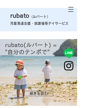
rubato
（ルバート）
児童発達支援・
放課後等デイサービス
rubato(ルバート) =
"自分のテンポで"
続きを読む