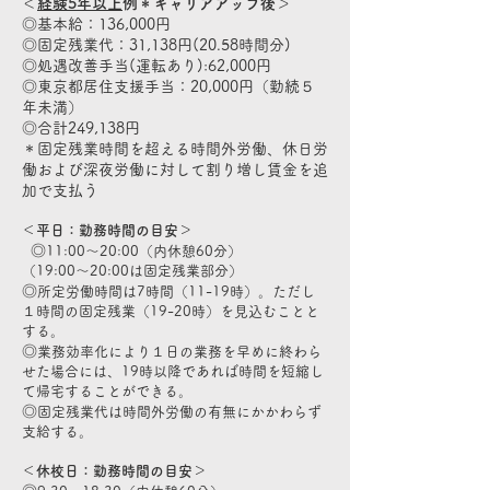
＜
経験5年以上
例＊キャリアアップ後＞
◎基本給：136,000円
◎固定残業代：31,138円(20.58時間分)
◎処遇改善手当(運転あり):62,000円
◎東京都居住支援手当：20,000円（勤続５
年未満）
◎合計249,138円
＊固定残業時間を超える時間外労働、休日労
働および深夜労働に対して割り増し賃金を追
加で支払う
＜平日：勤務時間の目安＞
◎
11:00～20:00（内休憩60分）
（19:00～20:00は固定残業部分）
◎
所定労働時間は7時間（11-19時）。ただし
１時間の固定残業（19-20時）を見込むことと
する。
◎
業務効率化により１日の業務を早めに終わら
せた場合には、19時以降であれば時間を短縮し
て帰宅することができる。
◎
固定残業代は時間外労働の有無にかかわらず
支給する。
＜休校日：勤務時間の目安＞